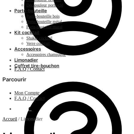
Décapsuleur porte-clé
Porte-bouteille
Porte-bouteille bois
Porte-bouteille métal
Porte-bouteille mural
Kit cocktail
Shaker cocktail
Verre cocktail
Accessoires
Accessoires champagne
Limonadier
Coffret tire-bouchon
F.A.Q / Contact
Parcourir
Mon Compte
F.A.Q / Contact
0.00
€
0
Accueil
/
Limonadier