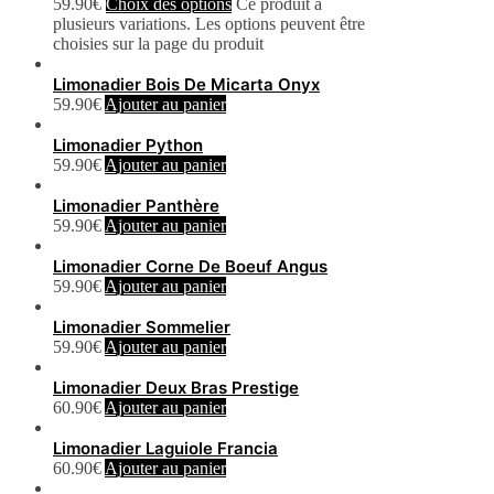
59.90
€
Choix des options
Ce produit a
plusieurs variations. Les options peuvent être
choisies sur la page du produit
Limonadier Bois De Micarta Onyx
59.90
€
Ajouter au panier
Limonadier Python
59.90
€
Ajouter au panier
Limonadier Panthère
59.90
€
Ajouter au panier
Limonadier Corne De Boeuf Angus
59.90
€
Ajouter au panier
Limonadier Sommelier
59.90
€
Ajouter au panier
Limonadier Deux Bras Prestige
60.90
€
Ajouter au panier
Limonadier Laguiole Francia
60.90
€
Ajouter au panier