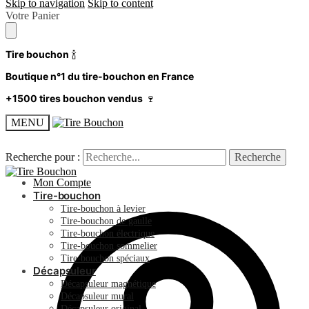
Skip to navigation
Skip to content
Votre Panier
Tire bouchon
🍾
Boutique n°1 du tire-bouchon en France
+1500 tires bouchon vendus
🍷
MENU
Recherche pour :
Recherche pour :
Recherche
Recherche
Mon Compte
Tire-bouchon
Tire-bouchon à levier
Tire-bouchon de gaulle
Tire-bouchon électrique
Tire-bouchon sommelier
Tire-bouchon spéciaux
Décapsuleur
Décapsuleur magnétique
Décapsuleur mural
Décapsuleur original