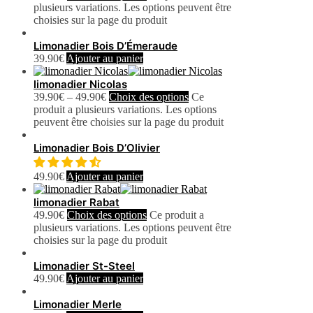
plusieurs variations. Les options peuvent être
choisies sur la page du produit
Limonadier Bois D’Émeraude
39.90
€
Ajouter au panier
limonadier Nicolas
39.90
€
–
49.90
€
Choix des options
Ce
produit a plusieurs variations. Les options
peuvent être choisies sur la page du produit
Limonadier Bois D’Olivier
49.90
€
Ajouter au panier
limonadier Rabat
49.90
€
Choix des options
Ce produit a
plusieurs variations. Les options peuvent être
choisies sur la page du produit
Limonadier St-Steel
49.90
€
Ajouter au panier
Limonadier Merle