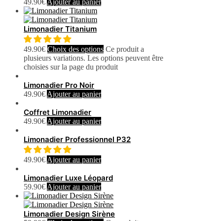
49.90
€
Ajouter au panier
Limonadier Titanium
49.90
€
Choix des options
Ce produit a
plusieurs variations. Les options peuvent être
choisies sur la page du produit
Limonadier Pro Noir
49.90
€
Ajouter au panier
Coffret Limonadier
49.90
€
Ajouter au panier
Limonadier Professionnel P32
49.90
€
Ajouter au panier
Limonadier Luxe Léopard
59.90
€
Ajouter au panier
Limonadier Design Sirène