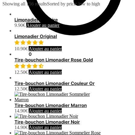
Showing all 156 results
Sorted by price: low to high
Limonadier Militaire
9.90
€
Ajouter au panier
Limonadier Original
10.90
€
Ajouter au panier
0.00
€
0
Tire-bouchon Limonadier Rose Gold
12.50
€
Ajouter au panier
Tire-bouchon Limonadier Couleur Or
12.50
€
Ajouter au panier
Tire-bouchon Limonadier Marron
14.90
€
Ajouter au panier
Tire-bouchon Limonadier Noir
14.90
€
Ajouter au panier