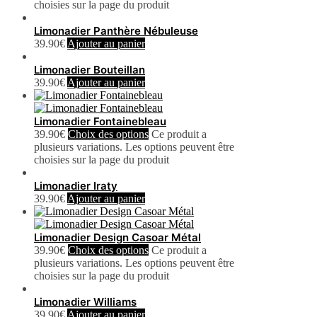
choisies sur la page du produit
Limonadier Panthère Nébuleuse
39.90
€
Ajouter au panier
Limonadier Bouteillan
39.90
€
Ajouter au panier
Limonadier Fontainebleau
39.90
€
Choix des options
Ce produit a
plusieurs variations. Les options peuvent être
choisies sur la page du produit
Limonadier Iraty
39.90
€
Ajouter au panier
Limonadier Design Casoar Métal
39.90
€
Choix des options
Ce produit a
plusieurs variations. Les options peuvent être
choisies sur la page du produit
Limonadier Williams
39.90
€
Ajouter au panier