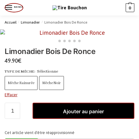
MENU
0
Accueil
/
Limonadier
/
Limonadier Bois De Ronce
Limonadier Bois De Ronce
49.90
€
Sélectionne
TYPE DE MÈCHE
:
Mèche Rainurée
Mèche Noir
Effacer
Ajouter au panier
Cet article vient d'être réapprovisionné