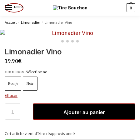
MENU
0
Accueil
/
Limonadier
/
Limonadier Vino
Limonadier Vino
19.90
€
Sélectionne
COULEUR
:
Rouge
Noir
Effacer
Ajouter au panier
Cet article vient d'être réapprovisionné