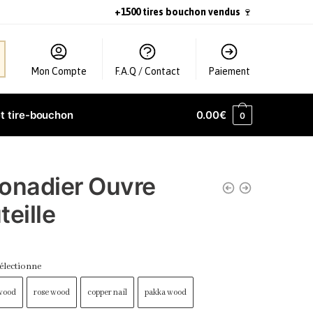
+1500 tires bouchon vendus
🍷
Mon Compte
F.A.Q / Contact
Paiement
t tire-bouchon
0.00
€
0
onadier Ouvre
teille
électionne
 wood
rose wood
copper nail
pakka wood