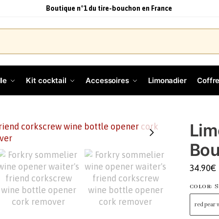
Boutique n°1 du tire-bouchon en France
le
Kit cocktail
Accessoires
Limonadier
Coffre
Lim
Bou
34.90
€
S
COLOR
:
red pear