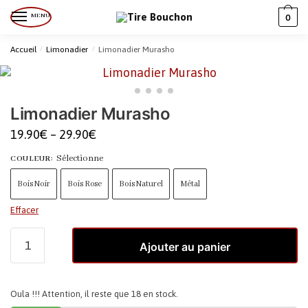
MENU
0
Accueil
/
Limonadier
/
Limonadier Murasho
Limonadier Murasho
19.90
€
–
29.90
€
Sélectionne
COULEUR
:
Bois Noir
Bois Rose
Bois Naturel
Métal
Effacer
Ajouter au panier
Oula !!! Attention, il reste que 18 en stock.