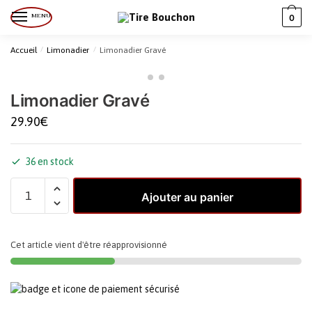
MENU
0
Accueil
/
Limonadier
/
Limonadier Gravé
Limonadier Gravé
29.90
€
36 en stock
Ajouter au panier
Cet article vient d'être réapprovisionné