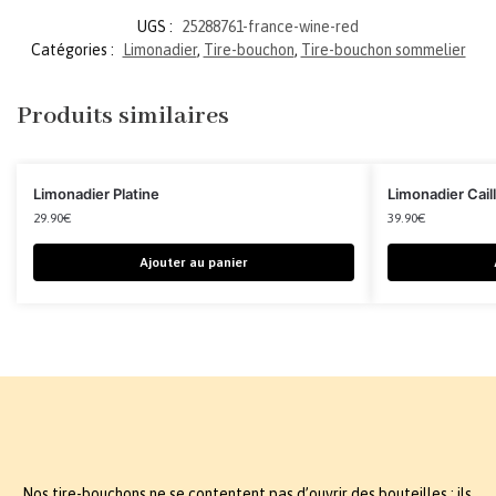
UGS :
25288761-france-wine-red
Catégories :
Limonadier
,
Tire-bouchon
,
Tire-bouchon sommelier
Produits similaires
Limonadier Platine
Limonadier Caill
29.90
€
39.90
€
Ajouter au panier
Nos tire-bouchons ne se contentent pas d’ouvrir des bouteilles ; ils