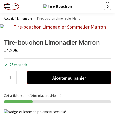
MENU
0
Accueil
/
Limonadier
/
Tire-bouchon Limonadier Marron
Tire-bouchon Limonadier Marron
14.90
€
27 en stock
Ajouter au panier
Cet article vient d'être réapprovisionné