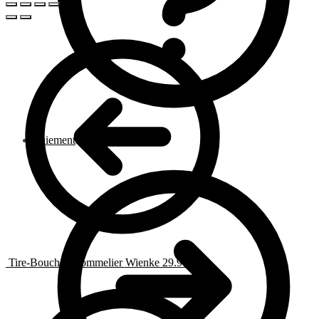
Paiement
Tire-Bouchon Sommelier Wienke
29.90
€