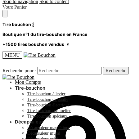
Skip to navigation
Skip to content
Votre Panier
Tire bouchon
🍾
Boutique n°1 du tire-bouchon en France
+1500 tires bouchon vendus
🍷
MENU
Recherche pour :
Recherche pour :
Recherche
Recherche
Mon Compte
Tire-bouchon
Tire-bouchon à levier
Tire-bouchon de gaulle
Tire-bouchon électrique
Tire-bouchon sommelier
Tire-bouchon spéciaux
Décapsuleur
Décapsuleur magnétique
Décapsuleur mural
Décapsuleur original