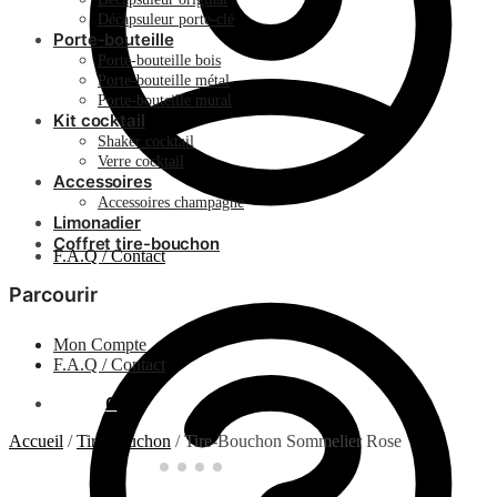
Décapsuleur porte-clé
Porte-bouteille
Porte-bouteille bois
Porte-bouteille métal
Porte-bouteille mural
Kit cocktail
Shaker cocktail
Verre cocktail
Accessoires
Accessoires champagne
Limonadier
Coffret tire-bouchon
F.A.Q / Contact
Parcourir
Mon Compte
F.A.Q / Contact
0.00
€
0
Accueil
/
Tire-bouchon
/
Tire-Bouchon Sommelier Rose