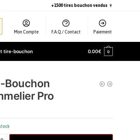
+1500 tires bouchon vendus
🍷
Mon Compte
F.A.Q / Contact
Paiement
t tire-bouchon
0.00
€
0
e-Bouchon
melier Pro
stock