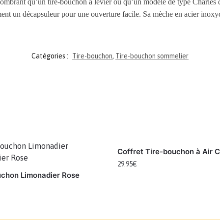
mbrant qu’un tire-bouchon à levier ou qu’un modèle de type Charles de 
ement un décapsuleur pour une ouverture facile. Sa mèche en acier inox
Catégories :
Tire-bouchon
,
Tire-bouchon sommelier
Coffret Tire-bouchon à Air 
29.95
€
uchon Limonadier Rose