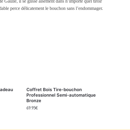
Gaulle, il se glisse aisément dans n’importe quel tiroir
ydable perce délicatement le bouchon sans l’endommager.
Cadeau
Coffret Bois Tire-bouchon
Professionnel Semi-automatique
Bronze
69.95
€