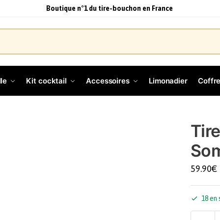
Boutique n°1 du tire-bouchon en France
le
Kit cocktail
Accessoires
Limonadier
Coffre
Tir
Som
59.90
€
18 en 