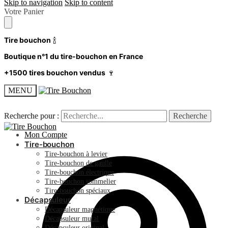
Skip to navigation
Skip to content
Votre Panier
Tire bouchon
🍾
Boutique n°1 du tire-bouchon en France
+1500 tires bouchon vendus
🍷
MENU
Recherche pour :
Recherche pour :
Recherche
Recherche
Mon Compte
Tire-bouchon
Tire-bouchon à levier
Tire-bouchon de gaulle
Tire-bouchon électrique
Tire-bouchon sommelier
Tire-bouchon spéciaux
Décapsuleur
Décapsuleur magnétique
Décapsuleur mural
Décapsuleur original