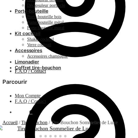
Décapsuleur porte-clé
Porte-bouteille
Porte-bouteille bois
Porte-bouteille métal
Porte-bouteille mural
Kit cocktail
Shaker cocktail
Verre cocktail
Accessoires
Accessoires champagne
Limonadier
Coffret tire-bouchon
F.A.Q / Contact
Parcourir
Mon Compte
F.A.Q / Contact
0.00
€
0
Accueil
/
Tire-bouchon
/
Tire-Bouchon Sommelier de Luxe