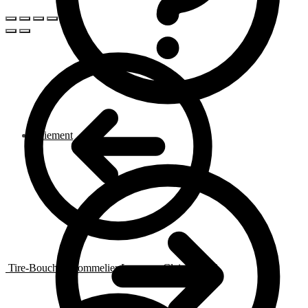
Paiement
Tire-Bouchon Sommelier Luxueux Clair
49.90
€