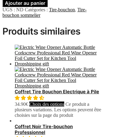
Ajouter au panier
UGS :
ND
Catégories :
Tire-bouchon
,
Tire-
bouchon sommelier
Produits similaires
Coffret Tire Bouchon Electrique à Pile
34.90
€
Choix des options
Ce produit a
plusieurs variations. Les options peuvent être
choisies sur la page du produit
Coffret Noir Tire-bouchon
Professionnel