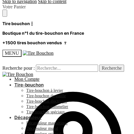
Skip to navigation
Skip to content
Votre Panier
Tire bouchon
🍾
Boutique n°1 du tire-bouchon en France
+1500 tires bouchon vendus
🍷
MENU
Recherche pour :
Recherche pour :
Recherche
Recherche
Mon Compte
Tire-bouchon
Tire-bouchon à levier
Tire-bouchon de gaulle
Tire-bouchon électrique
Tire-bouchon sommelier
Tire-bouchon spéciaux
Décapsuleur
Décapsuleur magnétique
Décapsuleur mural
Décapsuleur original