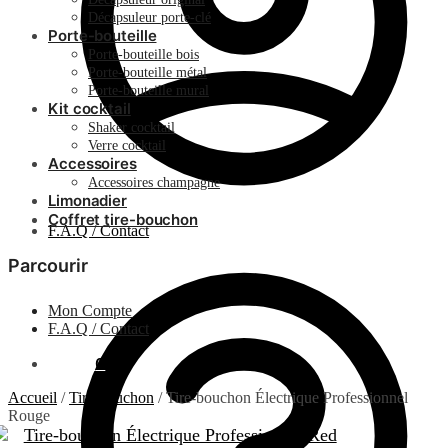
Décapsuleur porte-clé
Porte-bouteille
Porte-bouteille bois
Porte-bouteille métal
Porte-bouteille mural
Kit cocktail
Shaker cocktail
Verre cocktail
Accessoires
Accessoires champagne
Limonadier
Coffret tire-bouchon
F.A.Q / Contact
Parcourir
Mon Compte
F.A.Q / Contact
0.00
€
0
Accueil
/
Tire-bouchon
/
Tire-bouchon Électrique Professionnel
Rouge