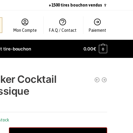
+1500 tires bouchon vendus
🍷
Mon Compte
F.A.Q / Contact
Paiement
t tire-bouchon
0.00
€
0
ker Cocktail
ssique
stock