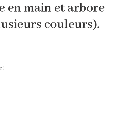
se en main et arbore
lusieurs couleurs).
r !