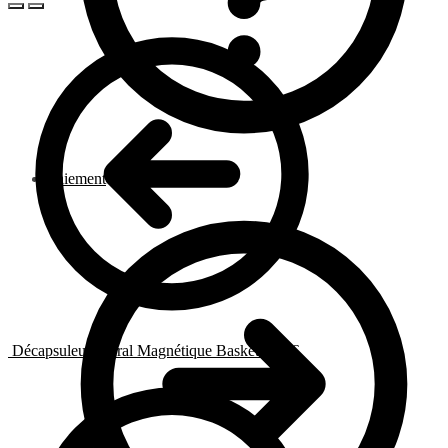
Paiement
Décapsuleur Mural Magnétique Basket
9.95
€