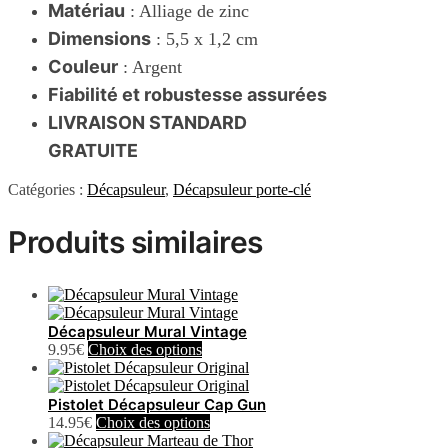
Matériau
: Alliage de zinc
Dimensions
: 5,5 x 1,2 cm
Couleur
: Argent
Fiabilité et robustesse assurées
LIVRAISON STANDARD
GRATUITE
Catégories :
Décapsuleur
,
Décapsuleur porte-clé
Produits similaires
Décapsuleur Mural Vintage
Ce
9.95
€
Choix des options
produit
a
plusieurs
Pistolet Décapsuleur Cap Gun
variations.
Ce
14.95
€
Choix des options
Les
produit