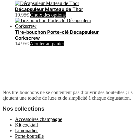
options
a
peuvent
plusieurs
Décapsuleur Marteau de Thor
être
variations.
Ce
19.95
€
Choix des options
choisies
Les
produit
sur
options
a
la
peuvent
plusieurs
Tire-bouchon Porte-clé Décapsuleur
page
être
variations.
Corkscrew
du
choisies
Les
14.95
€
Ajouter au panier
produit
sur
options
la
peuvent
page
être
du
choisies
produit
sur
la
page
du
Nos tire-bouchons ne se contentent pas d’ouvrir des bouteilles ; ils
produit
ajoutent une touche de luxe et de simplicité à chaque dégustation.
Nos collections
Accessoires champagne
Kit cocktail
Limonadier
Porte-bouteille