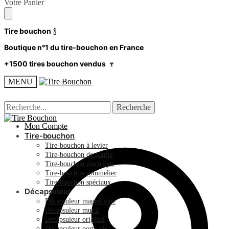
Skip
Skip
Votre Panier
to
to
navigation
content
Tire bouchon
🍾
Boutique n°1 du tire-bouchon en France
+1500 tires bouchon vendus
🍷
MENU
Recherche
Recherche
Recherche
Recherche
pour :
pour :
Mon Compte
Tire-bouchon
Tire-bouchon à levier
Tire-bouchon de gaulle
Tire-bouchon électrique
Tire-bouchon sommelier
Tire-bouchon spéciaux
Décapsuleur
Décapsuleur magnétique
Décapsuleur mural
Décapsuleur original
Décapsuleur porte-clé