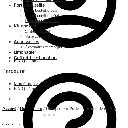
Porte-bouteille
Porte-bouteille bois
Porte-bouteille métal
Porte-bouteille mural
Kit cocktail
Shaker cocktail
Verre cocktail
Accessoires
Accessoires champagne
Limonadier
Coffret tire-bouchon
F.A.Q / Contact
Parcourir
Mon Compte
F.A.Q / Contact
0.00
€
0
Accueil
/
Décapsuleur
/
Décapsuleur Porte-clé Bouteille de Vin