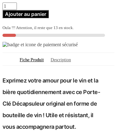
quantité
de
Ajouter au panier
Décapsuleur
Porte-
clé
Oula !!! Attention, il reste que 13 en stock.
Bouteille
de
Vin
Fiche Produit
Description
Exprimez votre amour pour le vin et la
bière quotidiennement avec ce Porte-
Clé Décapsuleur original en forme de
bouteille de vin ! Utile et résistant, il
vous accompagnera partout.