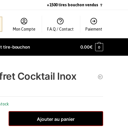
+1500 tires bouchon vendus
🍷
Mon Compte
F.A.Q / Contact
Paiement
t tire-bouchon
0.00
€
0
fret Cocktail Inox
stock
Ajouter au panier